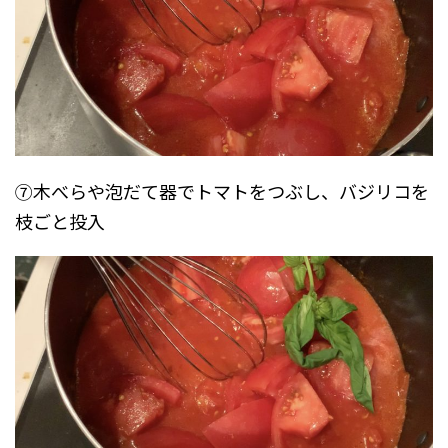
⑦木べらや泡だて器でトマトをつぶし、バジリコを
枝ごと投入