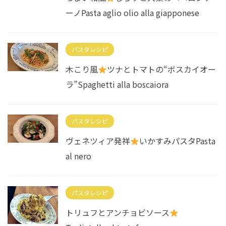
ーノPasta aglio olio alla giapponese
パスタレシピ
木こり風
ツナとトマトの“ボスカイオー
ラ”Spaghetti alla boscaiora
パスタレシピ
ヴェネツィア発祥
いかすみパスタPasta
al nero
パスタレシピ
トリュフとアンチョビソース