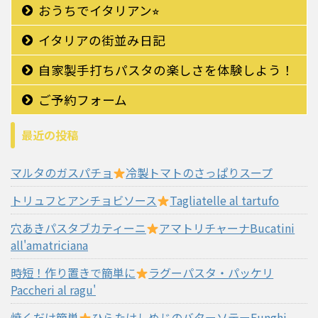
おうちでイタリアン⭐︎
イタリアの街並み日記
自家製手打ちパスタの楽しさを体験しよう！
ご予約フォーム
最近の投稿
マルタのガスパチョ
冷製トマトのさっぱりスープ
トリュフとアンチョビソース
Tagliatelle al tartufo
穴あきパスタブカティーニ
アマトリチャーナBucatini
all'amatriciana
時短！作り置きで簡単に
ラグーパスタ・パッケリ
Paccheri al ragu'
焼くだけ簡単
ひらたけしめじのバターソテーFunghi