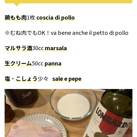
鶏もも肉
1枚
coscia di pollo
※むね肉でもOK！va bene anche il petto di pollo
マルサラ酒
30cc
marsala
生クリーム
50cc
panna
塩
・
こしょう
少々
sale
e
pepe