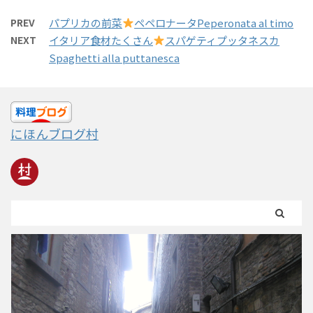
PREV
パプリカの前菜
ペペロナータPeperonata al timo
NEXT
イタリア食材たくさん
スパゲティプッタネスカ
Spaghetti alla puttanesca
にほんブログ村