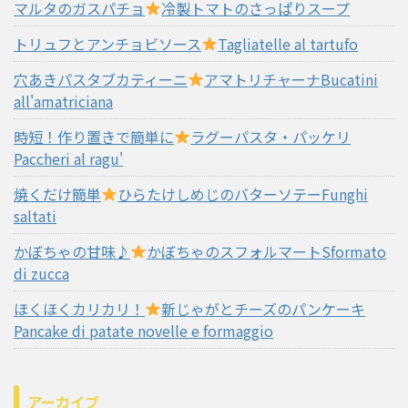
マルタのガスパチョ
冷製トマトのさっぱりスープ
トリュフとアンチョビソース
Tagliatelle al tartufo
穴あきパスタブカティーニ
アマトリチャーナBucatini
all'amatriciana
時短！作り置きで簡単に
ラグーパスタ・パッケリ
Paccheri al ragu'
焼くだけ簡単
ひらたけしめじのバターソテーFunghi
saltati
かぼちゃの甘味♪
かぼちゃのスフォルマートSformato
di zucca
ほくほくカリカリ！
新じゃがとチーズのパンケーキ
Pancake di patate novelle e formaggio
アーカイブ